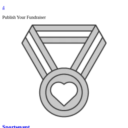
4
Publish Your Fundraiser
Sportsevent