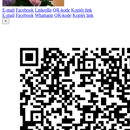
E-mail
Facebook
LinkedIn
QR-kode
Kopiér link
E-mail
Facebook
Whatsapp
QR-kode
Kopiér link
×