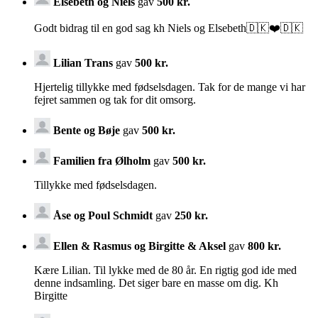
Elsebeth og Niels
gav
500 kr.
Godt bidrag til en god sag kh Niels og Elsebeth🇩🇰❤️🇩🇰
Lilian Trans
gav
500 kr.
Hjertelig tillykke med fødselsdagen. Tak for de mange vi har
fejret sammen og tak for dit omsorg.
Bente og Bøje
gav
500 kr.
Familien fra Ølholm
gav
500 kr.
Tillykke med fødselsdagen.
Åse og Poul Schmidt
gav
250 kr.
Ellen & Rasmus og Birgitte & Aksel
gav
800 kr.
Kære Lilian. Til lykke med de 80 år. En rigtig god ide med
denne indsamling. Det siger bare en masse om dig. Kh
Birgitte