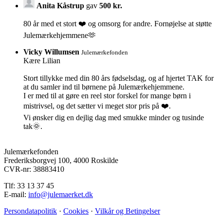
Anita Kåstrup
gav
500 kr.
80 år med et stort ❤️ og omsorg for andre. Fornøjelse at støtte
Julemærkehjemmene🫶
Vicky Willumsen
Julemærkefonden
Kære Lilian
Stort tillykke med din 80 års fødselsdag, og af hjertet TAK for
at du samler ind til børnene på Julemærkehjemmene.
I er med til at gøre en reel stor forskel for mange børn i
mistrivsel, og det sætter vi meget stor pris på ❤️.
Vi ønsker dig en dejlig dag med smukke minder og tusinde
tak🌞.
Julemærkefonden
Frederiksborgvej 100, 4000 Roskilde
CVR-nr: 38883410
Tlf: 33 13 37 45
E-mail:
info@julemaerket.dk
Persondatapolitik
·
Cookies
·
Vilkår og Betingelser