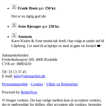
Frank Ibsen
gav
250 kr.
Det er en rigtig god ide
Arne Bjerager
gav
250 kr.
Anonym
Kære Kisten & Arne tusind tak fordi i har valgt at samle ind til
Liljeborg. I er med til at hjælpe os med at gøre en forskel ❤️.
Julemærkefonden
Frederiksborgvej 100, 4000 Roskilde
CVR-nr: 38883410
Tlf: 33 13 37 45
E-mail:
info@julemaerket.dk
Persondatapolitik
·
Cookies
·
Vilkår og Betingelser
Powered by
BetterNow
Vi bruger cookies. Du kan vælge mellem kun at acceptere cookies,
der er nødvendige for driften, eller acceptere alle cookies, herunder