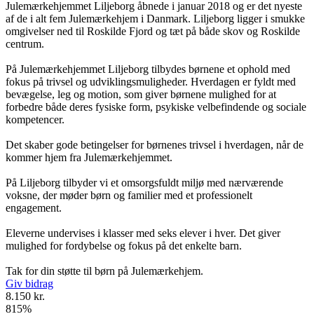
Julemærkehjemmet Liljeborg åbnede i januar 2018 og er det nyeste
af de i alt fem Julemærkehjem i Danmark. Liljeborg ligger i smukke
omgivelser ned til Roskilde Fjord og tæt på både skov og Roskilde
centrum.
På Julemærkehjemmet Liljeborg tilbydes børnene et ophold med
fokus på trivsel og udviklingsmuligheder. Hverdagen er fyldt med
bevægelse, leg og motion, som giver børnene mulighed for at
forbedre både deres fysiske form, psykiske velbefindende og sociale
kompetencer.
Det skaber gode betingelser for børnenes trivsel i hverdagen, når de
kommer hjem fra Julemærkehjemmet.
På Liljeborg tilbyder vi et omsorgsfuldt miljø med nærværende
voksne, der møder børn og familier med et professionelt
engagement.
Eleverne undervises i klasser med seks elever i hver. Det giver
mulighed for fordybelse og fokus på det enkelte barn.
Tak for din støtte til børn på Julemærkehjem.
Giv bidrag
8.150 kr.
815
%