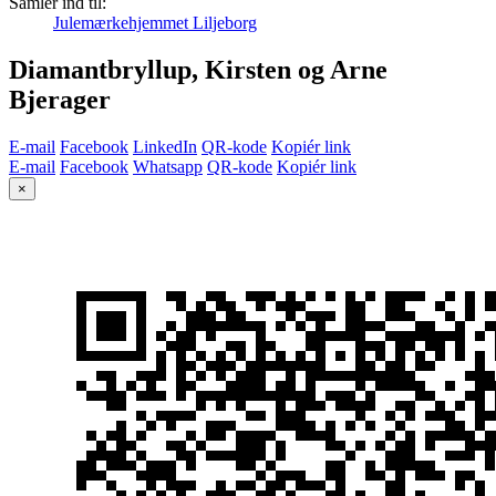
Samler ind til:
Julemærkehjemmet Liljeborg
Diamantbryllup, Kirsten og Arne
Bjerager
E-mail
Facebook
LinkedIn
QR-kode
Kopiér link
E-mail
Facebook
Whatsapp
QR-kode
Kopiér link
×