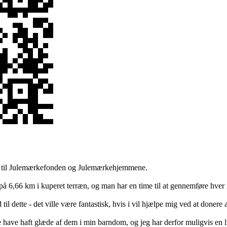
nd til Julemærkefonden og Julemærkehjemmene.
på 6,66 km i kuperet terræn, og man har en time til at gennemføre hver r
il dette - det ville være fantastisk, hvis i vil hjælpe mig ved at donere
have haft glæde af dem i min barndom, og jeg har derfor muligvis en li