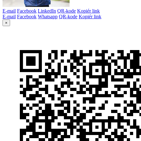
E-mail
Facebook
LinkedIn
QR-kode
Kopiér link
E-mail
Facebook
Whatsapp
QR-kode
Kopiér link
×