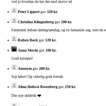
ved jo hvordan du har det med skæve tal
Peter Lippert
gav
320 kr.
Christina Klingenberg
gav
100 kr.
Fantastisk indsats lørdag/søndag, og en fantastisk sag, som du 
Ruben Bock
gav
120 kr.
Anna Movin
gav
100 kr.
Godt kæmpet!
Anonym
gav
200 kr.
Sejt løbet! Og virkelig godt formål.
Alma Hohwü Rosenberg
gav
250 kr.
Din seje skiderik ❤️