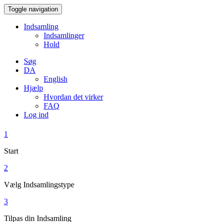
Toggle navigation
Indsamling
Indsamlinger
Hold
Søg
DA
English
Hjælp
Hvordan det virker
FAQ
Log ind
1
Start
2
Vælg Indsamlingstype
3
Tilpas din Indsamling