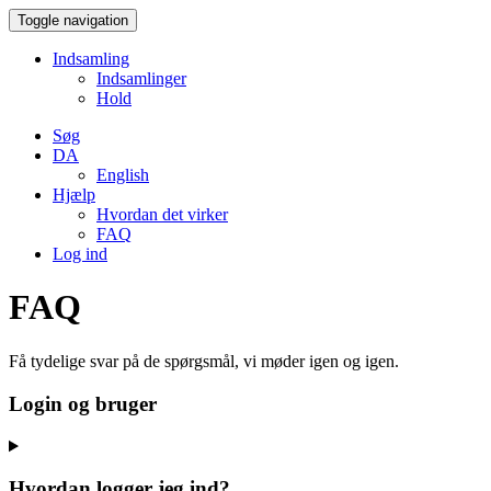
Toggle navigation
Indsamling
Indsamlinger
Hold
Søg
DA
English
Hjælp
Hvordan det virker
FAQ
Log ind
FAQ
Få tydelige svar på de spørgsmål, vi møder igen og igen.
Login og bruger
Hvordan logger jeg ind?