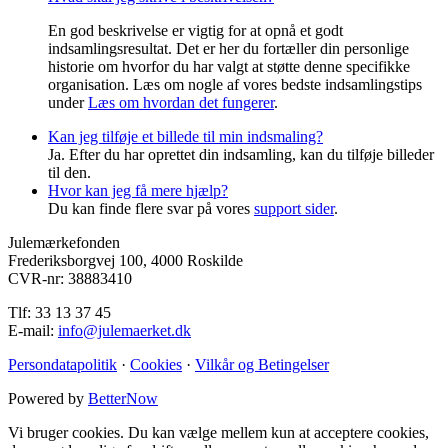
En god beskrivelse er vigtig for at opnå et godt
indsamlingsresultat. Det er her du fortæller din personlige
historie om hvorfor du har valgt at støtte denne specifikke
organisation. Læs om nogle af vores bedste indsamlingstips
under
Læs om hvordan det fungerer
.
Kan jeg tilføje et billede til min indsmaling?
Ja. Efter du har oprettet din indsamling, kan du tilføje billeder
til den.
Hvor kan jeg få mere hjælp?
Du kan finde flere svar på vores
support sider
.
Julemærkefonden
Frederiksborgvej 100, 4000 Roskilde
CVR-nr: 38883410
Tlf: 33 13 37 45
E-mail:
info@julemaerket.dk
Persondatapolitik
·
Cookies
·
Vilkår og Betingelser
Powered by
BetterNow
Vi bruger cookies. Du kan vælge mellem kun at acceptere cookies,