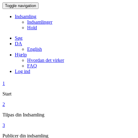
Toggle navigation
Indsamling
Indsamlinger
Hold
Søg
DA
English
Hjælp
Hvordan det virker
FAQ
Log ind
1
Start
2
Tilpas din Indsamling
3
Publicer din indsamling