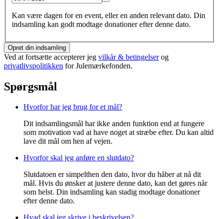
Kan være dagen for en event, eller en anden relevant dato. Din
indsamling kan godt modtage donationer efter denne dato.
Opret din indsamling
Ved at fortsætte accepterer jeg
vilkår & betingelser
og
privatlivspolitikken
for Julemærkefonden.
Spørgsmål
Hvorfor har jeg brug for et mål?
Dit indsamlingsmål har ikke anden funktion end at fungere
som motivation vad at have noget at stræbe efter. Du kan altid
lave dit mål om hen af vejen.
Hvorfor skal jeg anføre en slutdato?
Slutdatoen er simpelthen den dato, hvor du håber at nå dit
mål. Hvis du ønsker at justere denne dato, kan det gøres når
som helst. Din indsamling kan stadig modtage donationer
efter denne dato.
Hvad skal jeg skrive i beskrivelsen?