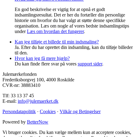
En god beskrivelse er vigtig for at opnå et godt
indsamlingsresultat. Det er her du fortæller din personlige
historie om hvorfor du har valgt at støtte denne specifikke
organisation. Læs om nogle af vores bedste indsamlingstips
under
Læs om hvordan det fungerer
.
Kan jeg tilføje et billede til min indsmaling?
Ja. Efter du har oprettet din indsamling, kan du tilføje billeder
til den.
Hvor kan jeg få mere hjælp?
Du kan finde flere svar på vores
support sider
.
Julemærkefonden
Frederiksborgvej 100, 4000 Roskilde
CVR-nr: 38883410
Tlf: 33 13 37 45
E-mail:
info@julemaerket.dk
Persondatapolitik
·
Cookies
·
Vilkår og Betingelser
Powered by
BetterNow
Vi bruger cookies. Du kan vælge mellem kun at acceptere cookies,