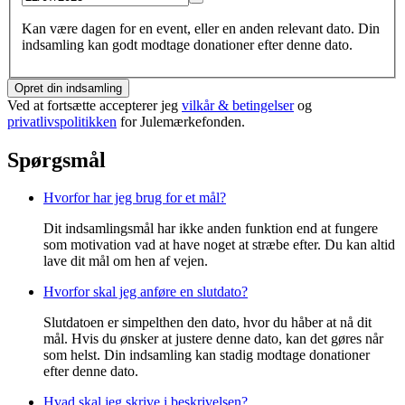
Kan være dagen for en event, eller en anden relevant dato. Din
indsamling kan godt modtage donationer efter denne dato.
Opret din indsamling
Ved at fortsætte accepterer jeg
vilkår & betingelser
og
privatlivspolitikken
for Julemærkefonden.
Spørgsmål
Hvorfor har jeg brug for et mål?
Dit indsamlingsmål har ikke anden funktion end at fungere
som motivation vad at have noget at stræbe efter. Du kan altid
lave dit mål om hen af vejen.
Hvorfor skal jeg anføre en slutdato?
Slutdatoen er simpelthen den dato, hvor du håber at nå dit
mål. Hvis du ønsker at justere denne dato, kan det gøres når
som helst. Din indsamling kan stadig modtage donationer
efter denne dato.
Hvad skal jeg skrive i beskrivelsen?