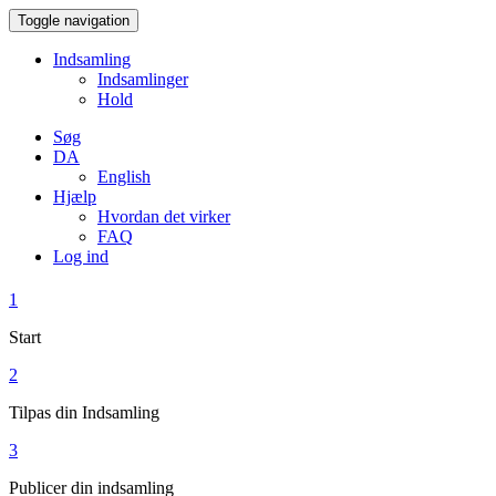
Toggle navigation
Indsamling
Indsamlinger
Hold
Søg
DA
English
Hjælp
Hvordan det virker
FAQ
Log ind
1
Start
2
Tilpas din Indsamling
3
Publicer din indsamling