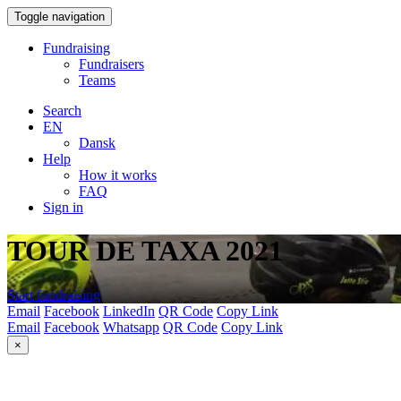
Toggle navigation
Fundraising
Fundraisers
Teams
Search
EN
Dansk
Help
How it works
FAQ
Sign in
TOUR DE TAXA 2021
Start fundraising
Email
Facebook
LinkedIn
QR Code
Copy Link
Email
Facebook
Whatsapp
QR Code
Copy Link
×