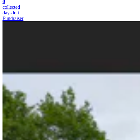
0
collected
days left
Fundraiser