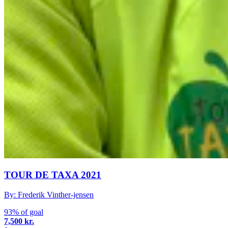
TOUR DE TAXA 2021
By: Frederik Vinther-jensen
93% of goal
7,500 kr.