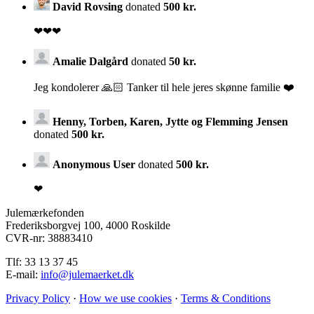
David Rovsing
donated
500 kr.
❤❤❤
Amalie Dalgård
donated
50 kr.
Jeg kondolerer 🙏🏻 Tanker til hele jeres skønne familie ❤️
Henny, Torben, Karen, Jytte og Flemming Jensen
donated
500 kr.
Anonymous User
donated
500 kr.
❤
Julemærkefonden
Frederiksborgvej 100, 4000 Roskilde
CVR-nr: 38883410
Tlf: 33 13 37 45
E-mail:
info@julemaerket.dk
Privacy Policy
·
How we use cookies
·
Terms & Conditions