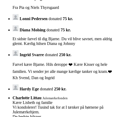
Fra Pia og Niels Thyrsgaard
Lonni Pedersen
donated
75 kr.
Diana Molsing
donated
75 kr.
Et sidste farvel til dig Bjarne. Du vil blive savnet, men aldrig
glemt. Kærlig hilsen Diana og Johnny
Ingrid Svarre
donated
250 kr.
Farvel kære Bjarne. Hils deroppe ❤️ Kære Kisser og hele
familien. Vi sender jer alle mange kærlige tanker og kram.❤️
Kh Svend, Dan og Ingrid
Hardy Ege
donated
250 kr.
Charlotte Littau
Julemærkefonden
Kære Lisbeth og familie
Vi kondolerer! Tusind tak for at I tænker på børnene på
Julemærkehjem.
De bedste hilsner