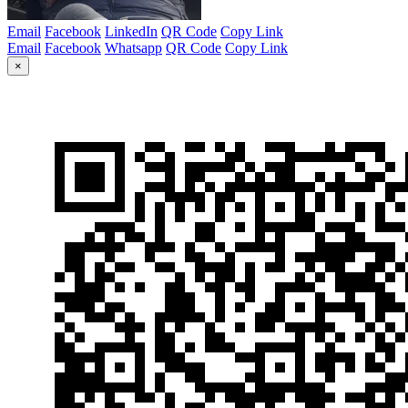
Email
Facebook
LinkedIn
QR Code
Copy Link
Email
Facebook
Whatsapp
QR Code
Copy Link
×