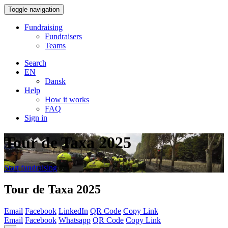
Toggle navigation
Fundraising
Fundraisers
Teams
Search
EN
Dansk
Help
How it works
FAQ
Sign in
Tour de Taxa 2025
Start fundraising
Tour de Taxa 2025
Email
Facebook
LinkedIn
QR Code
Copy Link
Email
Facebook
Whatsapp
QR Code
Copy Link