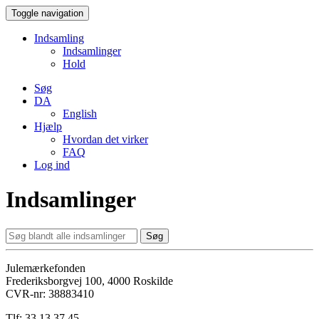
Toggle navigation
Indsamling
Indsamlinger
Hold
Søg
DA
English
Hjælp
Hvordan det virker
FAQ
Log ind
Indsamlinger
Søg
Julemærkefonden
Frederiksborgvej 100, 4000 Roskilde
CVR-nr: 38883410
Tlf: 33 13 37 45