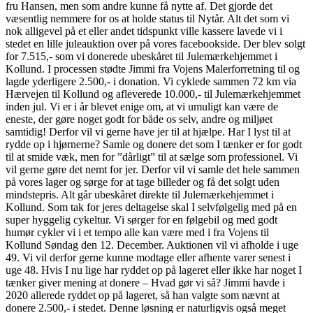
fru Hansen, men som andre kunne få nytte af. Det gjorde det
væsentlig nemmere for os at holde status til Nytår. Alt det som vi
nok alligevel på et eller andet tidspunkt ville kassere lavede vi i
stedet en lille juleauktion over på vores facebookside. Der blev solgt
for 7.515,- som vi donerede ubeskåret til Julemærkehjemmet i
Kollund. I processen stødte Jimmi fra Vojens Malerforretning til og
lagde yderligere 2.500,- i donation. Vi cyklede sammen 72 km via
Hærvejen til Kollund og afleverede 10.000,- til Julemærkehjemmet
inden jul. Vi er i år blevet enige om, at vi umuligt kan være de
eneste, der gøre noget godt for både os selv, andre og miljøet
samtidig! Derfor vil vi gerne have jer til at hjælpe. Har I lyst til at
rydde op i hjørnerne? Samle og donere det som I tænker er for godt
til at smide væk, men for ”dårligt” til at sælge som professionel. Vi
vil gerne gøre det nemt for jer. Derfor vil vi samle det hele sammen
på vores lager og sørge for at tage billeder og få det solgt uden
mindstepris. Alt går ubeskåret direkte til Julemærkehjemmet i
Kollund. Som tak for jeres deltagelse skal I selvfølgelig med på en
super hyggelig cykeltur. Vi sørger for en følgebil og med godt
humør cykler vi i et tempo alle kan være med i fra Vojens til
Kollund Søndag den 12. December. Auktionen vil vi afholde i uge
49. Vi vil derfor gerne kunne modtage eller afhente varer senest i
uge 48. Hvis I nu lige har ryddet op på lageret eller ikke har noget I
tænker giver mening at donere – Hvad gør vi så? Jimmi havde i
2020 allerede ryddet op på lageret, så han valgte som nævnt at
donere 2.500,- i stedet. Denne løsning er naturligvis også meget