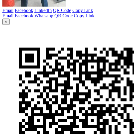
Email
Facebook
LinkedIn
QR Code
Copy Link
Email
Facebook
Whatsapp
QR Code
Copy Link
×