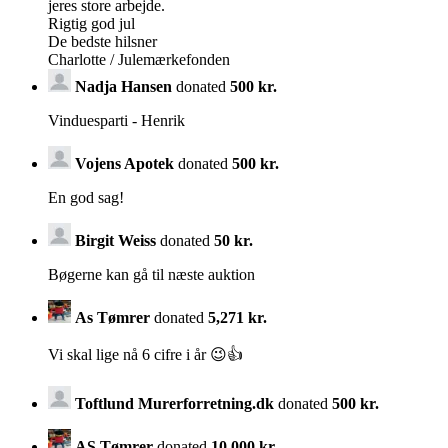
jeres store arbejde.
Rigtig god jul
De bedste hilsner
Charlotte / Julemærkefonden
Nadja Hansen
donated
500 kr.
Vinduesparti - Henrik
Vojens Apotek
donated
500 kr.
En god sag!
Birgit Weiss
donated
50 kr.
Bøgerne kan gå til næste auktion
As Tømrer
donated
5,271 kr.
Vi skal lige nå 6 cifre i år 😉👍
Toftlund Murerforretning.dk
donated
500 kr.
AS Tømrer
donated
10,000 kr.