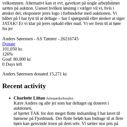
velkommen. Alternativt kan et evt. gavekort på nogle arbejdstimer
sættes på auktion. Uanset hvilken løsning i vælger vil vi, hvis i
ønsker det, eksponere jeres logo i forbindelse med auktionen. Vi
håber på I har lyst til at deltage – har I spørgsmål eller ønsker at siger
JATAK! Er vi klar på jeres opkald eller mail. Vi ser frem til at høre
fra jer
Anders Sørensen - AS Tømrer - 26216745
Donate
101,050 kr.
126
%
Goal:
80,000 kr.
0
Days left
Anders Sørensen donated 15,271 kr.
Recent activity
Charlotte Littau
Julemærkefonden
Kære Anders og alle jer som har deltaget og doneret i
auktionen,
af hjertet TAK for den meget flotte indsamling I har lavet til
børnene på Fjordmark. Det flotte beløb kan bidrage til at flere
børn kan genvinde troen på dem selv. Vi sætter stor pris på