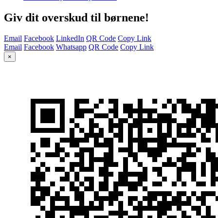
Giv dit overskud til børnene!
Email
Facebook
LinkedIn
QR Code
Copy Link
Email
Facebook
Whatsapp
QR Code
Copy Link
×