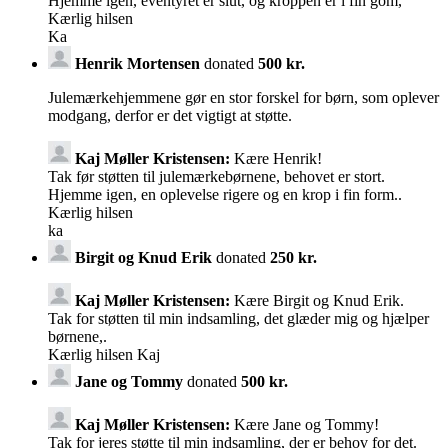
Hjemme igen, eventyret er slut, og kroppen er i fin gom,
Kærlig hilsen
Ka
Henrik Mortensen
donated
500 kr.
Julemærkehjemmene gør en stor forskel for børn, som oplever
modgang, derfor er det vigtigt at støtte.
Kaj Møller Kristensen:
Kære Henrik!
Tak før støtten til julemærkebørnene, behovet er stort.
Hjemme igen, en oplevelse rigere og en krop i fin form..
Kærlig hilsen
ka
Birgit og Knud Erik
donated
250 kr.
Kaj Møller Kristensen:
Kære Birgit og Knud Erik.
Tak for støtten til min indsamling, det glæder mig og hjælper
børnene,.
Kærlig hilsen Kaj
Jane og Tommy
donated
500 kr.
Kaj Møller Kristensen:
Kære Jane og Tommy!
Tak for jeres støtte til min indsamling, der er behov for det.