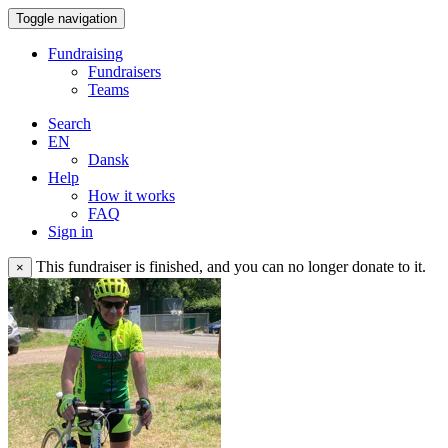
Toggle navigation
Fundraising
Fundraisers
Teams
Search
EN
Dansk
Help
How it works
FAQ
Sign in
This fundraiser is finished, and you can no longer donate to it.
×