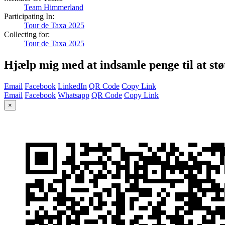
Team Himmerland
Participating In:
Tour de Taxa 2025
Collecting for:
Tour de Taxa 2025
Hjælp mig med at indsamle penge til at s
Email
Facebook
LinkedIn
QR Code
Copy Link
Email
Facebook
Whatsapp
QR Code
Copy Link
×