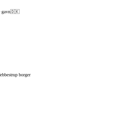
re gavn🇩🇰
 Vebbestrup borger