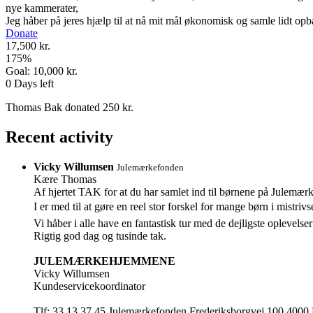
nye kammerater,
Jeg håber på jeres hjælp til at nå mit mål økonomisk og samle lidt op
Donate
17,500 kr.
175
%
Goal:
10,000 kr.
0
Days left
Thomas Bak donated 250 kr.
Recent activity
Vicky Willumsen
Julemærkefonden
Kære Thomas
Af hjertet TAK for at du har samlet ind til børnene på Julemæ
I er med til at gøre en reel stor forskel for mange børn i mistrivs
Vi håber i alle have en fantastisk tur med de dejligste oplevels
Rigtig god dag og tusinde tak.
JULEMÆRKEHJEMMENE
Vicky Willumsen
Kundeservicekoordinator
Tlf: 33 13 37 45 Julemærkefonden Frederiksborgvej 100 4000