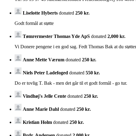
Liselotte Hyberts
donated
250 kr.
Godt formål at støtte
Tømrermester Thomas Yde ApS
donated
2,000 kr.
Vi Donere pengene i en god sag. Fedt Thomas Bak at du støtte
Anne Mette Værum
donated
250 kr.
Niels Peter Ladefoged
donated
550 kr.
Do er tovlig T. Bak - men det går til et godt formål - go tur.
Vindhøj's Jelle Cente
donated
250 kr.
Anne Marie Dahl
donated
250 kr.
Kristian Holm
donated
250 kr.
Brdr. Andersen
donated
2,000 kr.