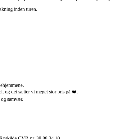
bakning inden turen.
rkehjemmene.
el, og det sætter vi meget stor pris på ❤️.
er og samvær.
 Roskilde CVR-nr. 38 88 34 10