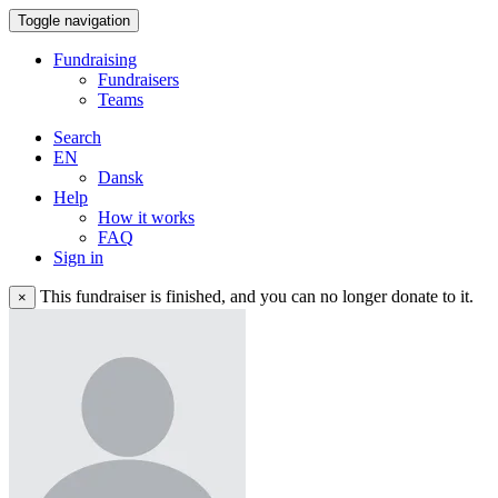
Toggle navigation
Fundraising
Fundraisers
Teams
Search
EN
Dansk
Help
How it works
FAQ
Sign in
This fundraiser is finished, and you can no longer donate to it.
×