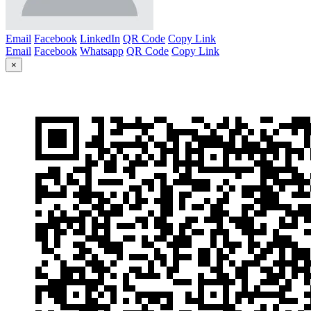
Email
Facebook
LinkedIn
QR Code
Copy Link
Email
Facebook
Whatsapp
QR Code
Copy Link
×