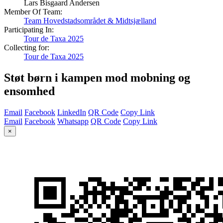
Lars Bisgaard Andersen
Member Of Team:
Team Hovedstadsområdet & Midtsjælland
Participating In:
Tour de Taxa 2025
Collecting for:
Tour de Taxa 2025
Støt børn i kampen mod mobning og
ensomhed
Email
Facebook
LinkedIn
QR Code
Copy Link
Email
Facebook
Whatsapp
QR Code
Copy Link
×