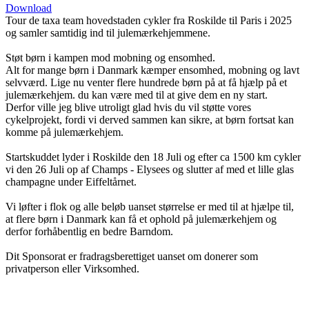
Download
Tour de taxa team hovedstaden cykler fra Roskilde til Paris i 2025
og samler samtidig ind til julemærkehjemmene.
Støt børn i kampen mod mobning og ensomhed.
Alt for mange børn i Danmark kæmper ensomhed, mobning og lavt
selvværd. Lige nu venter flere hundrede børn på at få hjælp på et
julemærkehjem. du kan være med til at give dem en ny start.
Derfor ville jeg blive utroligt glad hvis du vil støtte vores
cykelprojekt, fordi vi derved sammen kan sikre, at børn fortsat kan
komme på julemærkehjem.
Startskuddet lyder i Roskilde den 18 Juli og efter ca 1500 km cykler
vi den 26 Juli op af Champs - Elysees og slutter af med et lille glas
champagne under Eiffeltårnet.
Vi løfter i flok og alle beløb uanset størrelse er med til at hjælpe til,
at flere børn i Danmark kan få et ophold på julemærkehjem og
derfor forhåbentlig en bedre Barndom.
Dit Sponsorat er fradragsberettiget uanset om donerer som
privatperson eller Virksomhed.