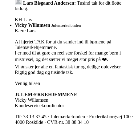
Lars Bisgaard Andersen:
Tusind tak for dit flotte
bidrag.
KH Lars
Vicky Willumsen
Julemærkefonden
Kære Lars
Af hjertet TAK for at du samler ind til børnene på
Julemærkehjemmene.
I er med til at gøre en reel stor forskel for mange børn i
mistrivsel, og det sætter vi meget stor pris på ❤️.
Vi ønsker jer alle en fantastisk tur og dejlige oplevelser.
Rigtig god dag og tusinde tak.
Venlig hilsen
JULEMÆRKEHJEMMENE
Vicky Willumsen
Kundeservicekoordinator
Tlf: 33 13 37 45 · Julemærkefonden · Frederiksborgvej 100 ·
4000 Roskilde · CVR-nr. 38 88 34 10