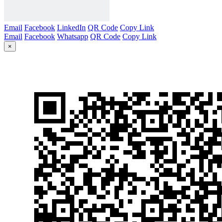
Email
Facebook
LinkedIn
QR Code
Copy Link
Email
Facebook
Whatsapp
QR Code
Copy Link
×