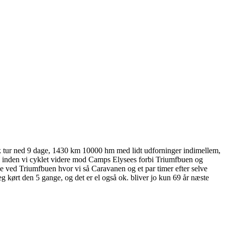
tisk tur ned 9 dage, 1430 km 10000 hm med lidt udforninger indimellem,
cq inden vi cyklet videre mod Camps Elysees forbi Triumfbuen og
e ved Triumfbuen hvor vi så Caravanen og et par timer efter selve
g kørt den 5 gange, og det er el også ok. bliver jo kun 69 år næste