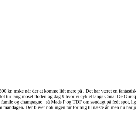
 12300 kr. mske når der at komme lidt mere på . Det har været en fantas
 flot tur lang mosel floden og dag 9 hvor vi cyklet langs Canal De Our
s famile og champagne , så Mads P og TDF om søndagt på fedt spot, lig
m mandagen. Der bliver nok ingen tur for mig til næste år. men nu har je