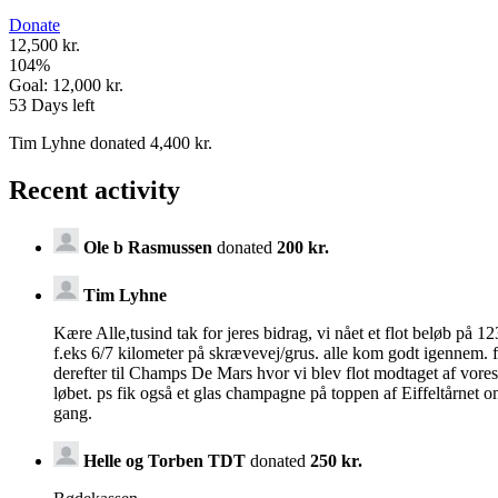
Donate
12,500 kr.
104
%
Goal:
12,000 kr.
53
Days left
Tim Lyhne donated 4,400 kr.
Recent activity
Ole b Rasmussen
donated
200 kr.
Tim Lyhne
Kære Alle,tusind tak for jeres bidrag, vi nået et flot beløb på
f.eks 6/7 kilometer på skrævevej/grus. alle kom godt igennem.
derefter til Champs De Mars hvor vi blev flot modtaget af vore
løbet. ps fik også et glas champagne på toppen af Eiffeltårnet o
gang.
Helle og Torben TDT
donated
250 kr.