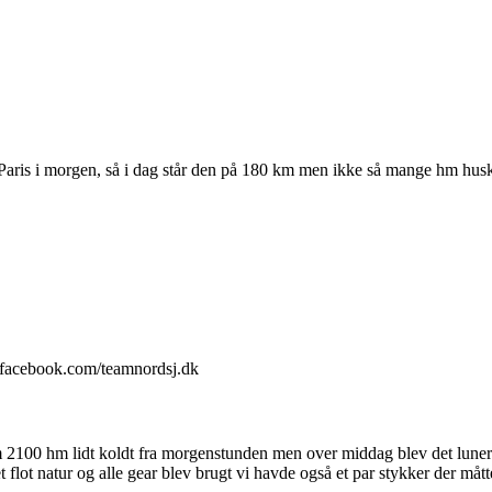
til Paris i morgen, så i dag står den på 180 km men ikke så mange hm hu
w.facebook.com/teamnordsj.dk
m 2100 hm lidt koldt fra morgenstunden men over middag blev det luner 
flot natur og alle gear blev brugt vi havde også et par stykker der måt