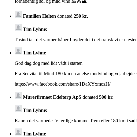
forhåbentlig sol og mild vind 🙏🚴🏔️
Familien Holten
donated
250 kr.
Tim Lyhne:
Tusind tak det varmer håber I nyder det i det fransk vi er næsten
Tim Lyhne
God dag dog med lidt vådt i starten
Fra Seevital til Mind 180 km en anelse modvind og vejarbejde so
https://www.facebook.com/share/1DaXYxmozH/
Murerfirmaet Edeltorp ApS
donated
500 kr.
Tim Lyhne:
Kanon det varmede. Vi er lige kommet frem efter 180 km i sad
Tim Lyhne