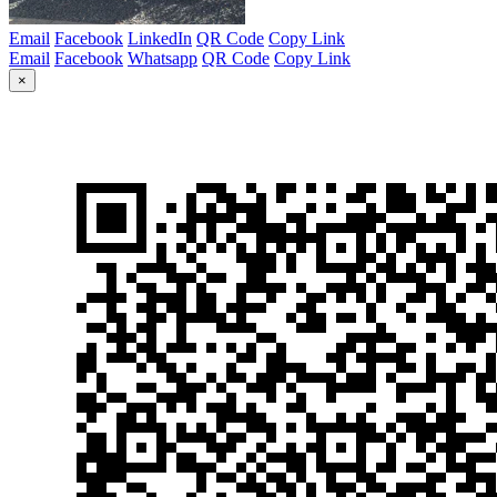
Email
Facebook
LinkedIn
QR Code
Copy Link
Email
Facebook
Whatsapp
QR Code
Copy Link
×