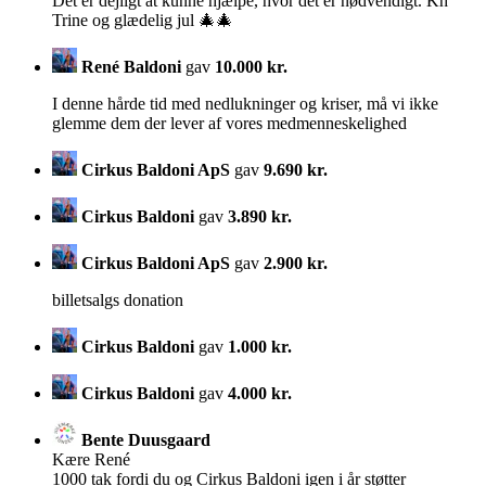
Det er dejligt at kunne hjælpe, hvor det er nødvendigt. Kh
Trine og glædelig jul 🎄🎄
René Baldoni
gav
10.000 kr.
I denne hårde tid med nedlukninger og kriser, må vi ikke
glemme dem der lever af vores medmenneskelighed
Cirkus Baldoni ApS
gav
9.690 kr.
Cirkus Baldoni
gav
3.890 kr.
Cirkus Baldoni ApS
gav
2.900 kr.
billetsalgs donation
Cirkus Baldoni
gav
1.000 kr.
Cirkus Baldoni
gav
4.000 kr.
Bente Duusgaard
Kære René
1000 tak fordi du og Cirkus Baldoni igen i år støtter