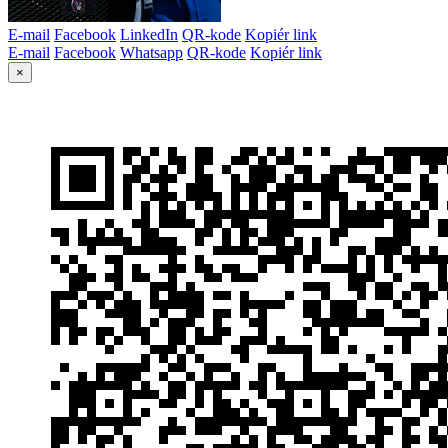
E-mail
Facebook
LinkedIn
QR-kode
Kopiér link
E-mail
Facebook
Whatsapp
QR-kode
Kopiér link
×