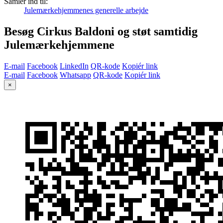
Samler ind til:
Julemærkehjemmenes generelle arbejde
Besøg Cirkus Baldoni og støt samtidig
Julemærkehjemmene
E-mail
Facebook
LinkedIn
QR-kode
Kopiér link
E-mail
Facebook
Whatsapp
QR-kode
Kopiér link
×