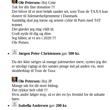
Ole Petersen:
Hej Gitte
Tak for din fine donation !!!
Det bliver til et stort beløb samlet set, som Tour de TAXA kan
donere til Julemærkehjemmene i Danmark.
Samtidig skal jeg træne og senere cykle til Paris med TdT
teamet.
Det glæder jeg mig vildt til.
Godt nytår til dig og dine.
Jeg håber, at vi ses i 2020 !!!
Ole Petsen
Jørgen Peter Christensen
gav
500 kr.
Da der ikke sælges så mange julemærker mere, syntes jeg det
er utroligt vigtigt at der samles penge ind på anden vis, stort
skulderklap til Tour de Taxa
Ole Petersen:
Hej JP
Mange tak for dit store bidrag.
Det rykker helt vildt !!!
Hvis andre følger trop, så er der en lys fremtid for de udsatte
børn.
Isabella Andersen
gav
200 kr.