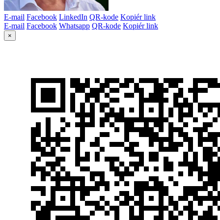
E-mail
Facebook
LinkedIn
QR-kode
Kopiér link
E-mail
Facebook
Whatsapp
QR-kode
Kopiér link
×