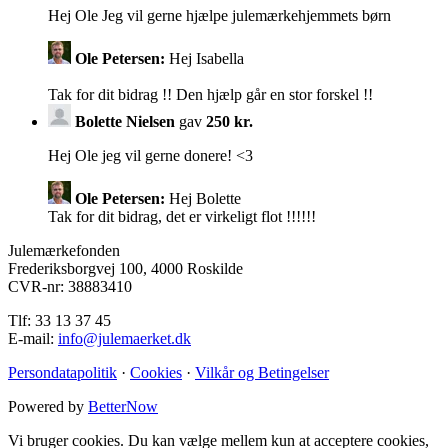
Hej Ole Jeg vil gerne hjælpe julemærkehjemmets børn
Ole Petersen:
Hej Isabella
Tak for dit bidrag !! Den hjælp går en stor forskel !!
Bolette Nielsen
gav
250 kr.
Hej Ole jeg vil gerne donere! <3
Ole Petersen:
Hej Bolette
Tak for dit bidrag, det er virkeligt flot !!!!!!
Julemærkefonden
Frederiksborgvej 100, 4000 Roskilde
CVR-nr: 38883410
Tlf: 33 13 37 45
E-mail:
info@julemaerket.dk
Persondatapolitik
·
Cookies
·
Vilkår og Betingelser
Powered by
BetterNow
Vi bruger cookies. Du kan vælge mellem kun at acceptere cookies,