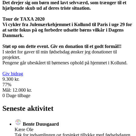
Det drejer sig om børn med lavt selvværd, som trænger til et
hjælpende skub ud af deres triste situation.
Tour de TAXA 2020
Vi cykler fra Julemærkehjemmet i Kollund til Paris i uge 29 for
at sætte fokus på og forbedre udsatte børns vilkår i Dagens
Danmark.
Støt op om dette event.
Giv en donation til et godt formål!!
I stedet for gaver til min fødselsdag ønsker jeg donationer til
projektet.
Pengene går ubeskåret til børnenes ophold på hjemmet i Kollund.
Giv bidrag
9.300 kr.
77
%
Mål:
12.000 kr.
0
Dage tilbage
Seneste aktivitet
Bente Duusgaard
Kære Ole
Tak for indsamlingen og forsinket tillykke med fødselsdagen.