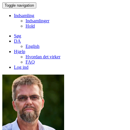
Toggle navigation
Indsamling
Indsamlinger
Hold
Søg
DA
English
Hjælp
Hvordan det virker
FAQ
Log ind