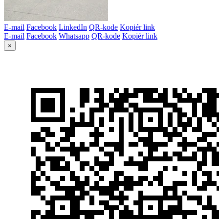
E-mail
Facebook
LinkedIn
QR-kode
Kopiér link
E-mail
Facebook
Whatsapp
QR-kode
Kopiér link
×