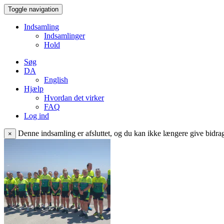
Toggle navigation
Indsamling
Indsamlinger
Hold
Søg
DA
English
Hjælp
Hvordan det virker
FAQ
Log ind
Denne indsamling er afsluttet, og du kan ikke længere give bidrag 
×