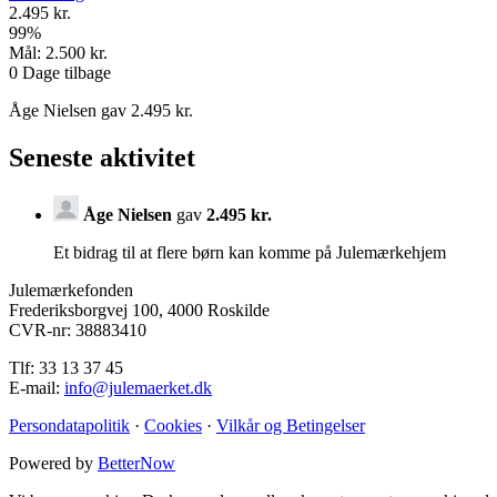
2.495 kr.
99
%
Mål:
2.500 kr.
0
Dage tilbage
Åge Nielsen gav 2.495 kr.
Seneste aktivitet
Åge Nielsen
gav
2.495 kr.
Et bidrag til at flere børn kan komme på Julemærkehjem
Julemærkefonden
Frederiksborgvej 100, 4000 Roskilde
CVR-nr: 38883410
Tlf: 33 13 37 45
E-mail:
info@julemaerket.dk
Persondatapolitik
·
Cookies
·
Vilkår og Betingelser
Powered by
BetterNow