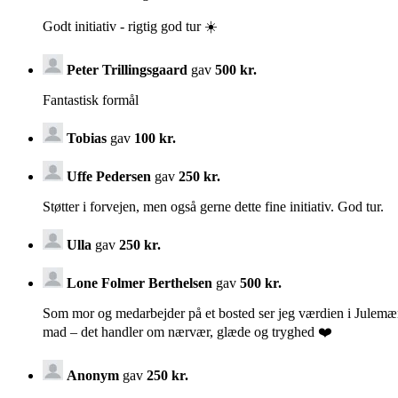
Godt initiativ - rigtig god tur ☀️
Peter Trillingsgaard
gav
500 kr.
Fantastisk formål
Tobias
gav
100 kr.
Uffe Pedersen
gav
250 kr.
Støtter i forvejen, men også gerne dette fine initiativ. God tur.
Ulla
gav
250 kr.
Lone Folmer Berthelsen
gav
500 kr.
Som mor og medarbejder på et bosted ser jeg værdien i Julemæ
mad – det handler om nærvær, glæde og tryghed ❤️
Anonym
gav
250 kr.