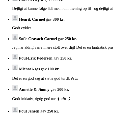
Dejligt at kunne følge lidt med i din træning op til - og dejligt a
Henrik Carmel
gav
300 kr.
Godt cyklet
Sofie Cravach Carmel
gav
250 kr.
Jeg har aldrig været mere stolt over dig! Det er en fantastisk præ
Poul-Erik Pedersen
gav
250 kr.
Michael- søs
gav
100 kr.
Det er en god sag at støtte god tur🚴‍♂️🚴🏻
Annette & Jimmy
gav
500 kr.
Godt initiativ, rigtig god tur ☀️ 🚲💨
Poul Jensen
gav
250 kr.