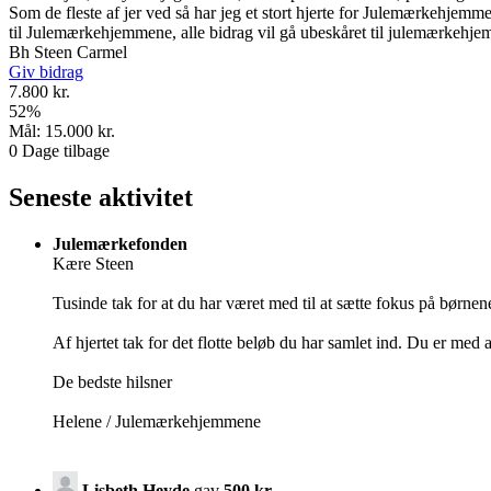
Som de fleste af jer ved så har jeg et stort hjerte for Julemærkehjem
til Julemærkehjemmene, alle bidrag vil gå ubeskåret til julemærkehjemm
Bh Steen Carmel
Giv bidrag
7.800 kr.
52
%
Mål:
15.000 kr.
0
Dage tilbage
Seneste aktivitet
Julemærkefonden
Kære Steen
Tusinde tak for at du har været med til at sætte fokus på børnen
Af hjertet tak for det flotte beløb du har samlet ind. Du er med a
De bedste hilsner
Helene / Julemærkehjemmene
Lisbeth Heyde
gav
500 kr.