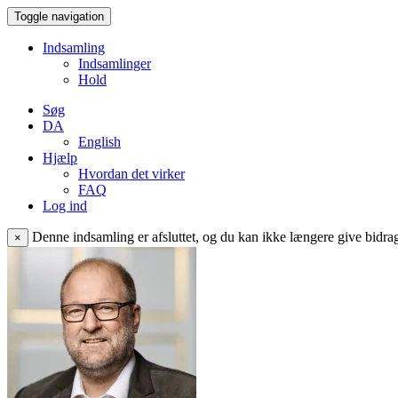
Toggle navigation
Indsamling
Indsamlinger
Hold
Søg
DA
English
Hjælp
Hvordan det virker
FAQ
Log ind
Denne indsamling er afsluttet, og du kan ikke længere give bidrag 
×