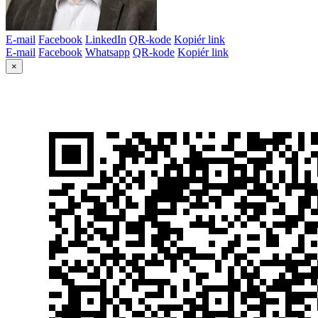
E-mail
Facebook
LinkedIn
QR-kode
Kopiér link
E-mail
Facebook
Whatsapp
QR-kode
Kopiér link
×