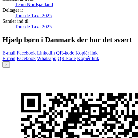
Team Nordsjælland
Deltager i:
Tour de Taxa 2025
Samler ind til:
Tour de Taxa 2025
Hjælp børn i Danmark der har det svært
E-mail
Facebook
LinkedIn
QR-kode
Kopiér link
E-mail
Facebook
Whatsapp
QR-kode
Kopiér link
×