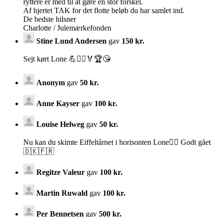
ryttere er med til at gøre en stor forskel.
Af hjertet TAK for det flotte beløb du har samlet ind.
De bedste hilsner
Charlotte / Julemærkefonden
Stine Lund Andersen
gav
150 kr.
Sejt kørt Lone 💪🚴‍♀️🏅🏆😘
Anonym
gav
50 kr.
Anne Kayser
gav
100 kr.
Louise Helweg
gav
50 kr.
Nu kan du skimte Eiffeltårnet i horisonten Lone🚴‍♀️ Godt gået
🇩🇰🇫🇷
Regitze Valeur
gav
100 kr.
Martin Ruwald
gav
100 kr.
Per Bennetsen
gav
500 kr.