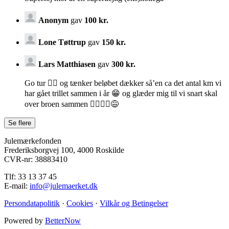
Anonym
gav
100 kr.
Lone Tøttrup
gav
150 kr.
Lars Matthiasen
gav
300 kr.
Go tur 🚴‍♀️ og tænker beløbet dækker så’en ca det antal km vi
har gået trillet sammen i år 😁 og glæder mig til vi snart skal
over broen sammen 🚴‍♀️🚴‍♂️😅
Julemærkefonden
Frederiksborgvej 100, 4000 Roskilde
CVR-nr: 38883410
Tlf: 33 13 37 45
E-mail:
info@julemaerket.dk
Persondatapolitik
·
Cookies
·
Vilkår og Betingelser
Powered by
BetterNow