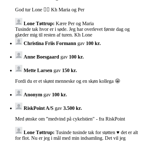
God tur Lone 🚵‍♀️ Kh Maria og Per
Lone Tøttrup:
Kære Per og Maria
Tusinde tak hvor er i søde. Jeg har overlevet første dag og
glæder mig til resten af turen. Kh Lone
Christina Friis Formann
gav
100 kr.
Anne Boesgaard
gav
100 kr.
Mette Larsen
gav
150 kr.
Fordi du er et skønt menneske og en skøn kollega 🤩
Anonym
gav
100 kr.
RiskPoint A/S
gav
3.500 kr.
Med ønske om ”medvind på cykelstien" - fra RiskPoint
Lone Tøttrup:
Tusinde tusinde tak for støtten ♥️ det er alt
for flot. Nu er jeg i mål med min indsamling. Det vil jeg