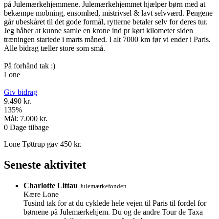
på Julemærkehjemmene. Julemærkehjemmet hjælper børn med at
bekæmpe mobning, ensomhed, mistrivsel & lavt selvværd. Pengene
går ubeskåret til det gode formål, rytterne betaler selv for deres tur.
Jeg håber at kunne samle en krone ind pr kørt kilometer siden
træningen startede i marts måned. I alt 7000 km før vi ender i Paris.
Alle bidrag tæller store som små.
På forhånd tak :)
Lone
Giv bidrag
9.490 kr.
135
%
Mål:
7.000 kr.
0
Dage tilbage
Lone Tøttrup gav 450 kr.
Seneste aktivitet
Charlotte Littau
Julemærkefonden
Kære Lone
Tusind tak for at du cyklede hele vejen til Paris til fordel for
børnene på Julemærkehjem. Du og de andre Tour de Taxa