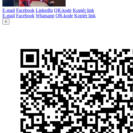
E-mail
Facebook
LinkedIn
QR-kode
Kopiér link
E-mail
Facebook
Whatsapp
QR-kode
Kopiér link
×