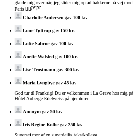
glæde mig over når, jeg slider mig op ad bakkerne på vej mod
Paris 🚴‍♂️🇫🇷
Charlotte Andersen
gav
100 kr.
Lone Tøttrup
gav
150 kr.
Lotte Sabroe
gav
100 kr.
Anette Walsted
gav
100 kr.
Lise Trostmann
gav
300 kr.
Maria Lyngbye
gav
45 kr.
God tur til Frankrig! Du er velkommen i La Grave hos mig på
Hôtel Auberge Edelweiss på hjemturen
Anonym
gav
50 kr.
Iris Regine Kolbe
gav
250 kr.
Supersej mor af en superdejlig (eks)kollega