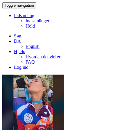
Toggle navigation
Indsamling
Indsamlinger
Hold
Søg
DA
English
Hjælp
Hvordan det virker
FAQ
Log ind