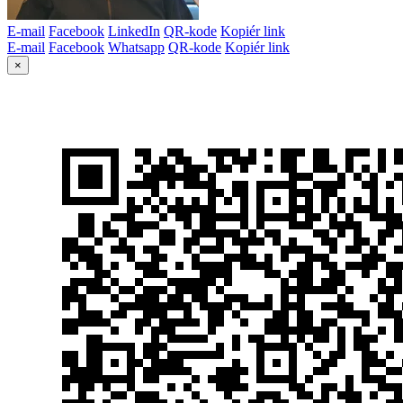
E-mail
Facebook
LinkedIn
QR-kode
Kopiér link
E-mail
Facebook
Whatsapp
QR-kode
Kopiér link
×