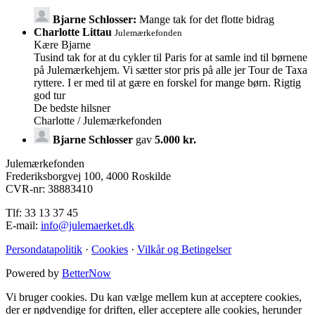
Bjarne Schlosser:
Mange tak for det flotte bidrag
Charlotte Littau
Julemærkefonden
Kære Bjarne
Tusind tak for at du cykler til Paris for at samle ind til børnene
på Julemærkehjem. Vi sætter stor pris på alle jer Tour de Taxa
ryttere. I er med til at gære en forskel for mange børn. Rigtig
god tur
De bedste hilsner
Charlotte / Julemærkefonden
Bjarne Schlosser
gav
5.000 kr.
Julemærkefonden
Frederiksborgvej 100, 4000 Roskilde
CVR-nr: 38883410
Tlf: 33 13 37 45
E-mail:
info@julemaerket.dk
Persondatapolitik
·
Cookies
·
Vilkår og Betingelser
Powered by
BetterNow
Vi bruger cookies. Du kan vælge mellem kun at acceptere cookies,
der er nødvendige for driften, eller acceptere alle cookies, herunder