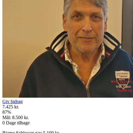
Giv bidrag
7.425 kr.
87
%
Mål:
8.500 kr.
0
Dage tilbage
Bjarne Schlosser gav 5.100 kr.