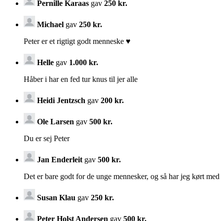
Pernille Karaas
gav
250 kr.
Michael
gav
250 kr.
Peter er et rigtigt godt menneske ♥️
Helle
gav
1.000 kr.
Håber i har en fed tur knus til jer alle
Heidi Jentzsch
gav
200 kr.
Ole Larsen
gav
500 kr.
Du er sej Peter
Jan Enderleit
gav
500 kr.
Det er bare godt for de unge mennesker, og så har jeg kørt med
Susan Klau
gav
250 kr.
Peter Holst Andersen
gav
500 kr.