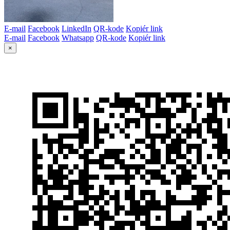
E-mail
Facebook
LinkedIn
QR-kode
Kopiér link
E-mail
Facebook
Whatsapp
QR-kode
Kopiér link
×