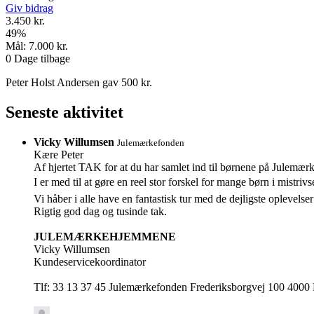
Giv bidrag
3.450 kr.
49
%
Mål:
7.000 kr.
0
Dage tilbage
Peter Holst Andersen gav 500 kr.
Seneste aktivitet
Vicky Willumsen
Julemærkefonden
Kære Peter
Af hjertet TAK for at du har samlet ind til børnene på Julemæ
I er med til at gøre en reel stor forskel for mange børn i mistrivs
Vi håber i alle have en fantastisk tur med de dejligste oplevels
Rigtig god dag og tusinde tak.
JULEMÆRKEHJEMMENE
Vicky Willumsen
Kundeservicekoordinator
Tlf: 33 13 37 45 Julemærkefonden Frederiksborgvej 100 4000