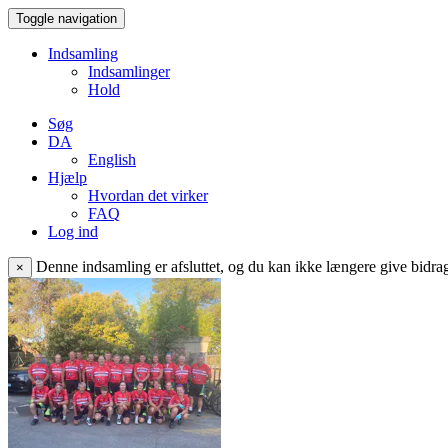
Toggle navigation
Indsamling
Indsamlinger
Hold
Søg
DA
English
Hjælp
Hvordan det virker
FAQ
Log ind
Denne indsamling er afsluttet, og du kan ikke længere give bidrag 
×