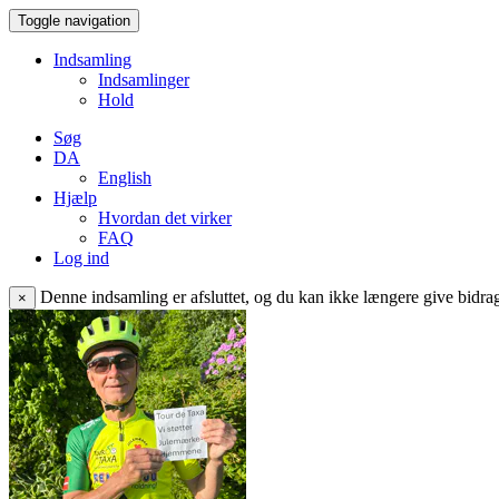
Toggle navigation
Indsamling
Indsamlinger
Hold
Søg
DA
English
Hjælp
Hvordan det virker
FAQ
Log ind
Denne indsamling er afsluttet, og du kan ikke længere give bidrag 
×