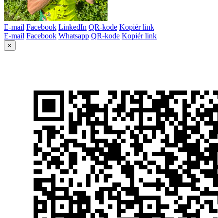
E-mail
Facebook
LinkedIn
QR-kode
Kopiér link
E-mail
Facebook
Whatsapp
QR-kode
Kopiér link
×