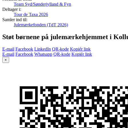
Team Syd/Sønderjylland & Fyn
Deltager i:
Tour de Taxa 2026
Samler ind til:
Julemærkefonden (TdT 2026)
Støt børnene på julemærkehjemmet i Koll
E-mail
Facebook
LinkedIn
QR-kode
Kopiér link
E-mail
Facebook
Whatsapp
QR-kode
Kopiér link
×