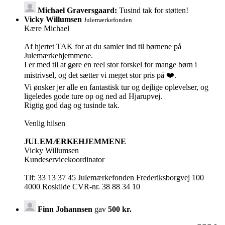
Michael Graversgaard:
Tusind tak for støtten!
Vicky Willumsen
Julemærkefonden
Kære Michael
Af hjertet TAK for at du samler ind til børnene på
Julemærkehjemmene.
I er med til at gøre en reel stor forskel for mange børn i
mistrivsel, og det sætter vi meget stor pris på ❤️.
Vi ønsker jer alle en fantastisk tur og dejlige oplevelser, og
ligeledes gode ture op og ned ad Hjarupvej.
Rigtig god dag og tusinde tak.
Venlig hilsen
JULEMÆRKEHJEMMENE
Vicky Willumsen
Kundeservicekoordinator
Tlf: 33 13 37 45 Julemærkefonden Frederiksborgvej 100
4000 Roskilde CVR-nr. 38 88 34 10
Finn Johannsen
gav
500 kr.