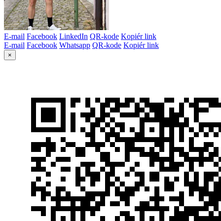
E-mail
Facebook
LinkedIn
QR-kode
Kopiér link
E-mail
Facebook
Whatsapp
QR-kode
Kopiér link
×