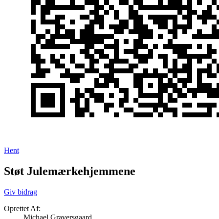
Hent
Støt Julemærkehjemmene
Giv bidrag
Oprettet Af:
Michael Graversgaard