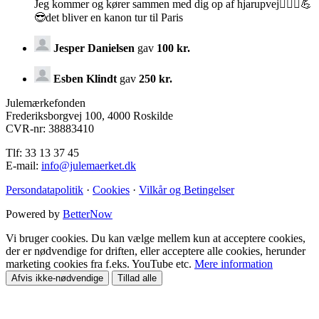
Jeg kommer og kører sammen med dig op af hjarupvej🚴🏽‍♂️💪
😎det bliver en kanon tur til Paris
Jesper Danielsen
gav
100 kr.
Esben Klindt
gav
250 kr.
Julemærkefonden
Frederiksborgvej 100, 4000 Roskilde
CVR-nr: 38883410
Tlf: 33 13 37 45
E-mail:
info@julemaerket.dk
Persondatapolitik
·
Cookies
·
Vilkår og Betingelser
Powered by
BetterNow
Vi bruger cookies. Du kan vælge mellem kun at acceptere cookies,
der er nødvendige for driften, eller acceptere alle cookies, herunder
marketing cookies fra f.eks. YouTube etc.
Mere information
Afvis ikke-nødvendige
Tillad alle