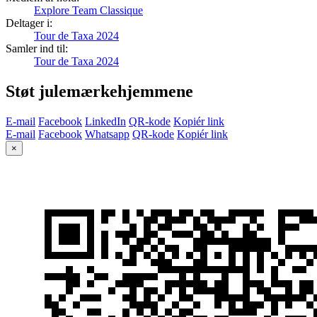
Explore Team Classique
Deltager i:
Tour de Taxa 2024
Samler ind til:
Tour de Taxa 2024
Støt julemærkehjemmene
E-mail
Facebook
LinkedIn
QR-kode
Kopiér link
E-mail
Facebook
Whatsapp
QR-kode
Kopiér link
×