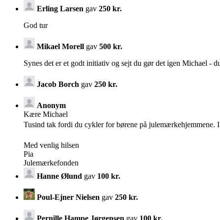
Erling Larsen
gav
250 kr.
God tur
Mikael Morell
gav
500 kr.
Synes det er et godt initiativ og sejt du gør det igen Michael - du
Jacob Borch
gav
250 kr.
Anonym
Kære Michael
Tusind tak fordi du cykler for børene på julemærkehjemmene. I
Med venlig hilsen
Pia
Julemærkefonden
Hanne Ølund
gav
100 kr.
Poul-Ejner Nielsen
gav
250 kr.
Pernille Hampe Jørgensen
gav
100 kr.