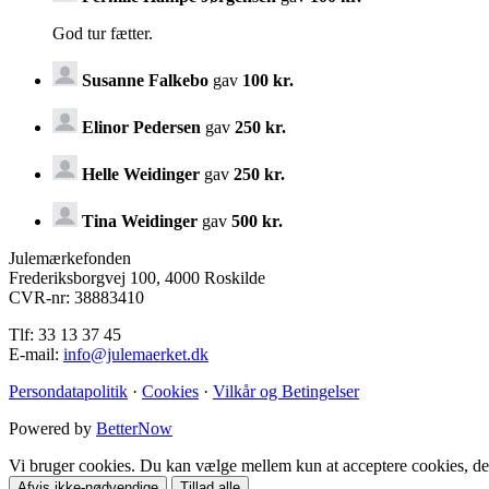
God tur fætter.
Susanne Falkebo
gav
100 kr.
Elinor Pedersen
gav
250 kr.
Helle Weidinger
gav
250 kr.
Tina Weidinger
gav
500 kr.
Julemærkefonden
Frederiksborgvej 100, 4000 Roskilde
CVR-nr: 38883410
Tlf: 33 13 37 45
E-mail:
info@julemaerket.dk
Persondatapolitik
·
Cookies
·
Vilkår og Betingelser
Powered by
BetterNow
Vi bruger cookies. Du kan vælge mellem kun at acceptere cookies, der 
Afvis ikke-nødvendige
Tillad alle