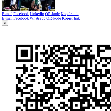
E-mail
Facebook
LinkedIn
QR-kode
Kopiér link
E-mail
Facebook
Whatsapp
QR-kode
Kopiér link
×