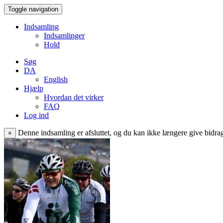
Toggle navigation
Indsamling
Indsamlinger
Hold
Søg
DA
English
Hjælp
Hvordan det virker
FAQ
Log ind
Denne indsamling er afsluttet, og du kan ikke længere give bidrag 
×