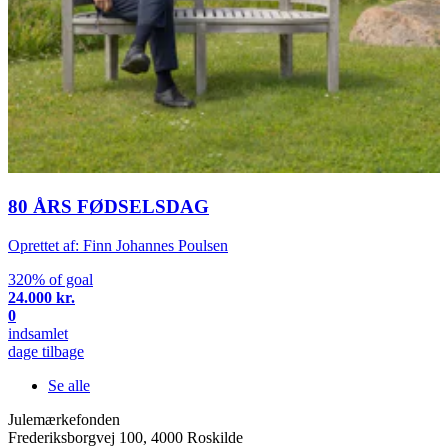
80 ÅRS FØDSELSDAG
Oprettet af: Finn Johannes Poulsen
320% of goal
24.000 kr.
0
indsamlet
dage tilbage
Se alle
Julemærkefonden
Frederiksborgvej 100, 4000 Roskilde