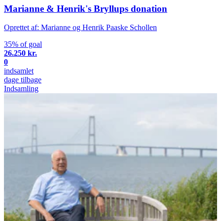
Marianne & Henrik's Bryllups donation
Oprettet af: Marianne og Henrik Paaske Schollen
35% of goal
26.250 kr.
0
indsamlet
dage tilbage
Indsamling