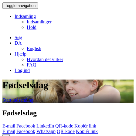
Toggle navigation
Indsamling
Indsamlinger
Hold
Søg
DA
English
Hjælp
Hvordan det virker
FAQ
Log ind
Fødselsdag
Start indsamling
Fødselsdag
E-mail
Facebook
LinkedIn
QR-kode
Kopiér link
E-mail
Facebook
Whatsapp
QR-kode
Kopiér link