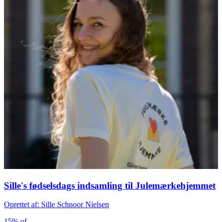
Sille's fødselsdags indsamling til Julemærkehjemmet
Oprettet af: Sille Schnoor Nielsen
15% of