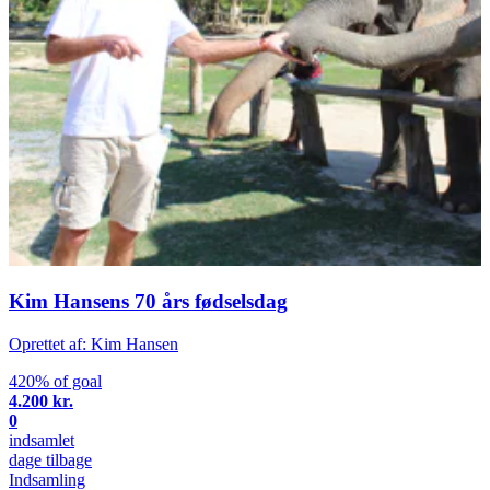
Kim Hansens 70 års fødselsdag
Oprettet af: Kim Hansen
420% of goal
4.200 kr.
0
indsamlet
dage tilbage
Indsamling