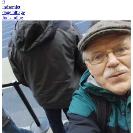
0
indsamlet
dage tilbage
Indsamling