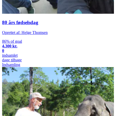
80 års fødselsdag
Oprettet af: Helge Thomsen
86% of goal
4.300 kr.
0
indsamlet
dage tilbage
Indsamling