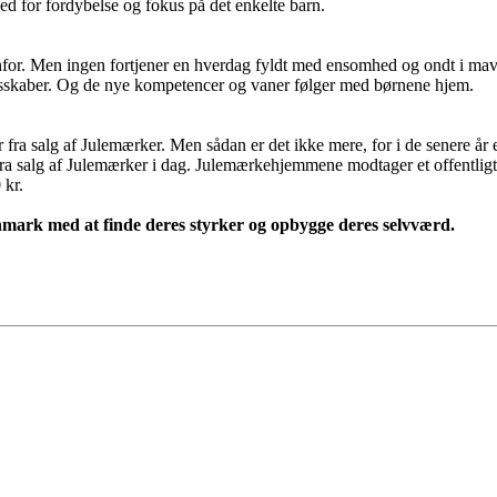
ed for fordybelse og fokus på det enkelte barn.
enfor. Men ingen fortjener en hverdag fyldt med ensomhed og ondt i ma
lesskaber. Og de nye kompetencer og vaner følger med børnene hjem.
ra salg af Julemærker. Men sådan er det ikke mere, for i de senere år 
a salg af Julemærker i dag. Julemærkehjemmene modtager et offentligt dr
 kr.
anmark med at finde deres styrker og opbygge deres selvværd.