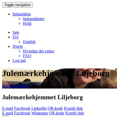
Toggle navigation
Indsamling
Indsamlinger
Hold
Søg
DA
English
Hjælp
Hvordan det virker
FAQ
Log ind
Julemærkehjemmet Liljeborg
Start indsamling
Julemærkehjemmet Liljeborg
E-mail
Facebook
LinkedIn
QR-kode
Kopiér link
E-mail
Facebook
Whatsapp
QR-kode
Kopiér link