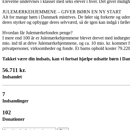
Eleverne undervises i klasser med seks elever i hver. Det giver muligh
JULEMÆRKEHJEMMENE – GIVER BØRN EN NY START
Alt for mange børn i Danmark mistrives. De føler sig forkerte og ud
deres styrker og opbygge deres selvværd, så de igen kan indgå i fæl
Hvordan får Julemærkefonden penge?
I mere end 100 år er Julemærkehjemmene blevet drevet med indtægter f
mio. ind til at drive Julemærkehjemmene, og ca. 10 mio. kr. kommer fr
privatpersoner, virksomheder og fonde. Et barns ophold koster 79.220
Takket være din indsats, kan vi fortsat hjælpe udsatte børn i D
56.711 kr.
Indsamlet
7
Indsamlinger
102
Donationer